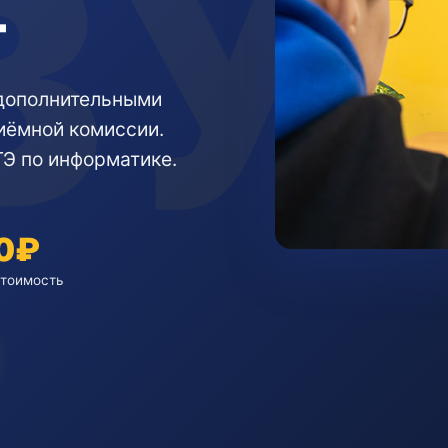
т
 дополнительными
иёмной комиссии.
ГЭ по информатике.
0₽
тоимость