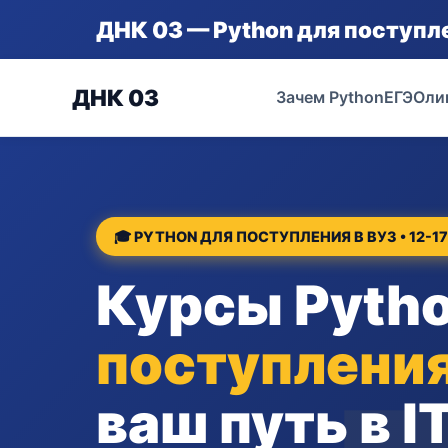
ДНК 03 — Python для поступле
ДНК 03
Зачем Python
ЕГЭ
Оли
🎓 PYTHON ДЛЯ ПОСТУПЛЕНИЯ В ВУЗ • 12-17
Курсы Pytho
поступления
ваш путь в I