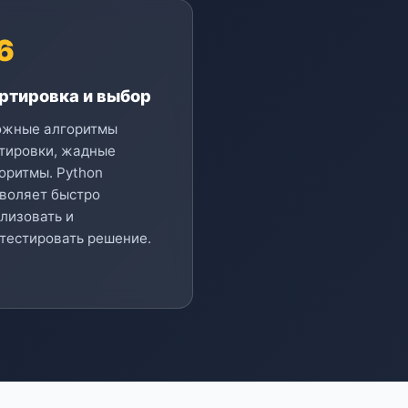
6
ртировка и выбор
ожные алгоритмы
тировки, жадные
оритмы. Python
воляет быстро
лизовать и
тестировать решение.