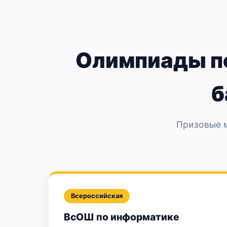
Олимпиады п
б
Призовые м
Всероссийская
ВсОШ по информатике