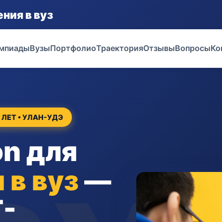
ния в вуз
мпиады
Вузы
Портфолио
Траектория
Отзывы
Вопросы
Ко
 ЛЕТ • УЛАН-УДЭ
n для
 в вуз
—
T-