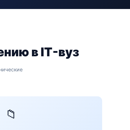
нию в IT-вуз
хнические
📁