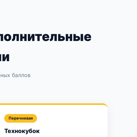
полнительные
ии
ьных баллов
Перечневая
Технокубок