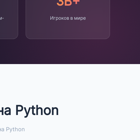
3B+
м-
Игроков в мире
на Python
на Python