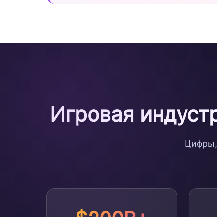
Игровая индуст
Цифры,