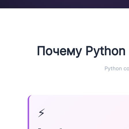
Почему Python
Python с
⚡