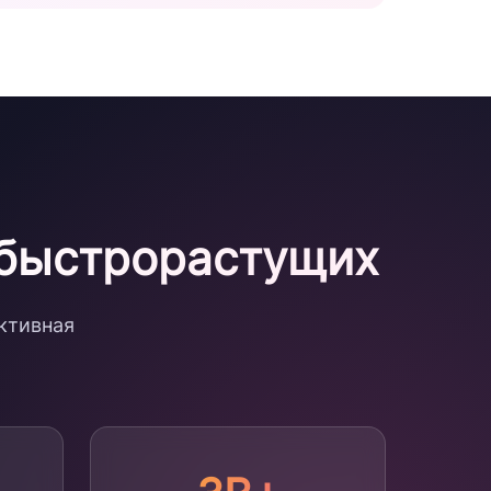
 быстрорастущих
ктивная