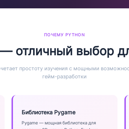
ПОЧЕМУ PYTHON
 — отличный выбор дл
очетает простоту изучения с мощными возможно
гейм-разработки
Библиотека Pygame
Pygame — мощная библиотека для