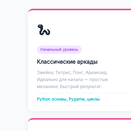
🐍
Начальный уровень
Классические аркады
Змейка, Тетрис, Понг, Арканоид.
Идеально для начала — простые
механики, быстрый результат.
Python основы, Pygame, циклы