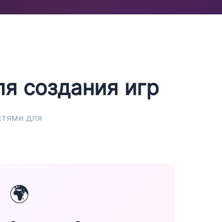
я создания игр
стями для
🌍