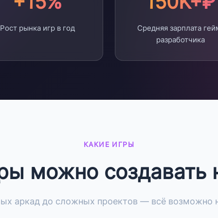
+15%
150K+₽
Рост рынка игр в год
Средняя зарплата гей
разработчика
КАКИЕ ИГРЫ
ры можно создавать 
ых аркад до сложных проектов — всё возможно 