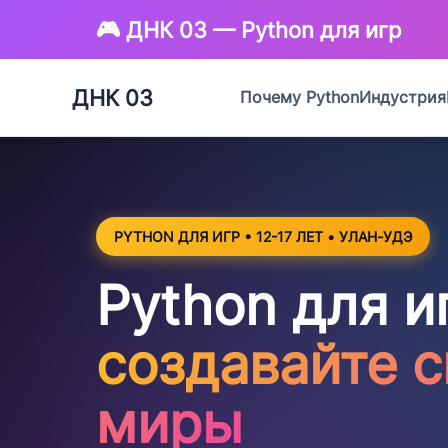
🎮 ДНК 03 — Python для игр
ДНК 03
Почему Python
Индустрия
PYTHON ДЛЯ ИГР • 12-17 ЛЕТ • УЛАН-УДЭ
Python для и
создавайте с
миры