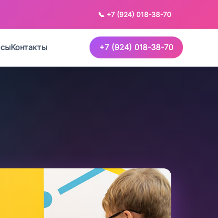
📞 +7 (924) 018-38-70
осы
Контакты
+7 (924) 018-38-70