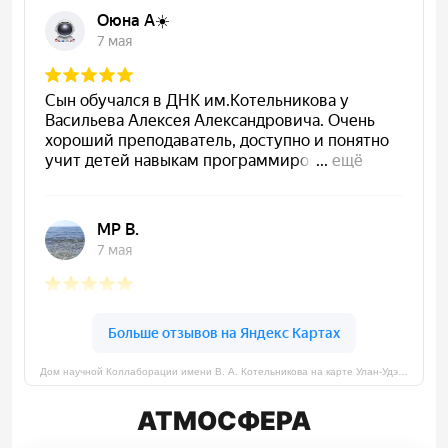
Дом научной Коллаборации имени В. А. Котельникова на карте Улан‑Удэ — Яндекс Карты
АТМОСФЕРА