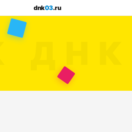
dnk
03
.ru