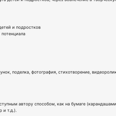
детей и подростков
и потенциала
нок, поделка, фотография, стихотворение, видеоролик
упным автору способом, как на бумаге (карандашами, 
и т.д.).