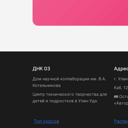
ДНК 03
Адре
Дом научной коллаборации им. В.А.
г. Улан
Котельникова
Каб. 1
Центр технического творчества для
🚌 Ост
детей и подростков в Улан-Удэ.
«Авто
Топ курсов
Распи