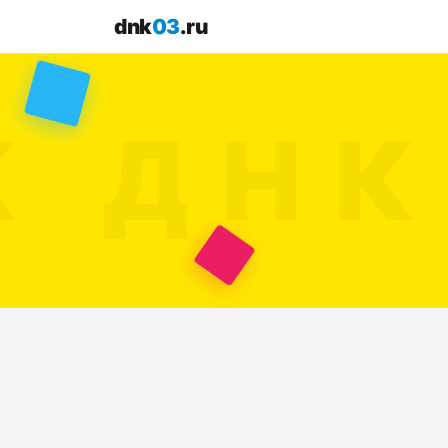
dnk
03
.ru