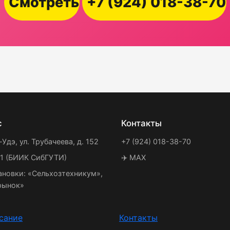
Смотреть
+7 (924) 018-38-70
с
Контакты
-Удэ, ул. Трубачеева, д. 152
+7 (924) 018-38-70
21 (БИИК СибГУТИ)
✈️ MAX
ановки: «Сельхозтехникум»,
рынок»
сание
Контакты