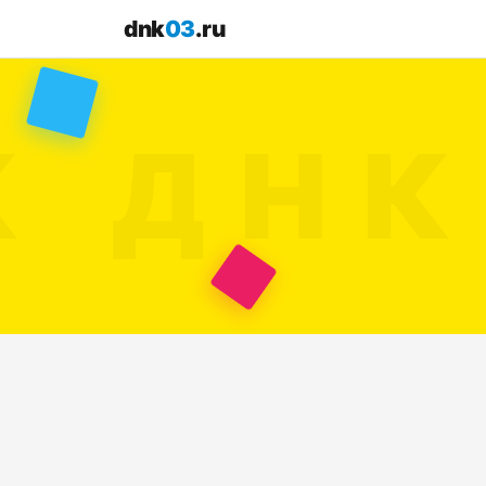
dnk
03
.ru