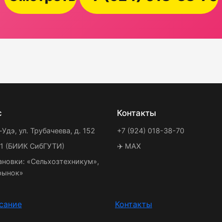
с
Контакты
-Удэ, ул. Трубачеева, д. 152
+7 (924) 018-38-70
21 (БИИК СибГУТИ)
✈️ MAX
ановки: «Сельхозтехникум»,
рынок»
сание
Контакты