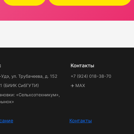
с
Контакты
-Удэ, ул. Трубачеева, д. 152
+7 (924) 018-38-70
21 (БИИК СибГУТИ)
✈️ MAX
ановки: «Сельхозтехникум»,
рынок»
сание
Контакты