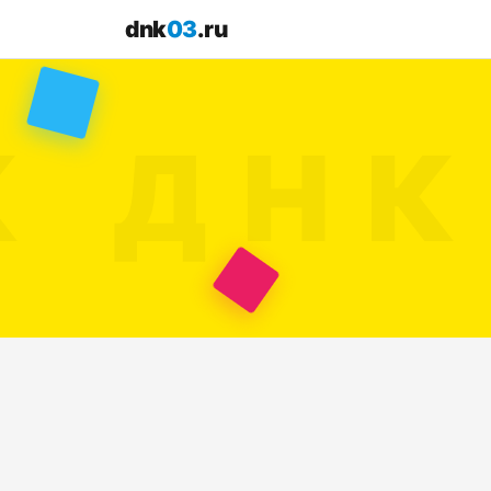
dnk
03
.ru