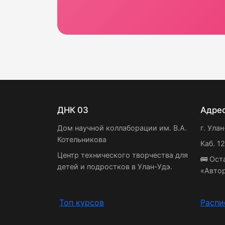
ДНК 03
Адре
Дом научной коллаборации им. В.А.
г. Улан
Котельникова
Каб. 1
Центр технического творчества для
🚌 Ост
детей и подростков в Улан-Удэ.
«Авто
Топ курсов
Распи