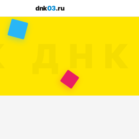
dnk
03
.ru