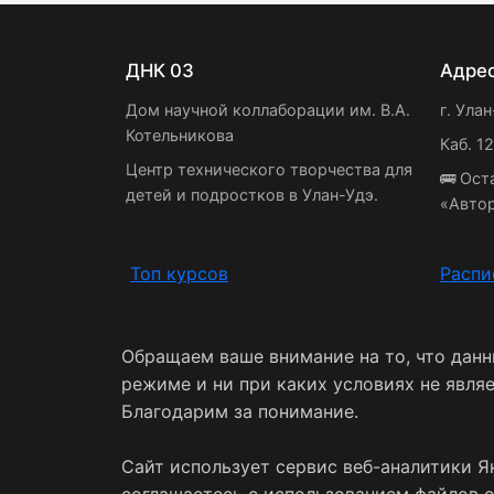
ДНК 03
Адре
Дом научной коллаборации им. В.А.
г. Улан
Котельникова
Каб. 1
Центр технического творчества для
🚌 Ост
детей и подростков в Улан-Удэ.
«Авто
Топ курсов
Распи
Обращаем ваше внимание на то, что дан
режиме и ни при каких условиях не явля
Благодарим за понимание.
Сайт использует сервис веб-аналитики Я