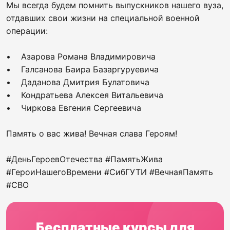
Мы всегда будем помнить выпускников нашего вуза,
отдавших свои жизни на специальной военной
операции:
• Азарова Романа Владимировича
• Галсанова Баира Базаргуруевича
• Даданова Дмитрия Булатовича
• Кондратьева Алексея Витальевича
• Чиркова Евгения Сергеевича
Память о вас жива! Вечная слава Героям!
#ДеньГероевОтечества #ПамятьЖива
#ГероиНашегоВремени #СибГУТИ #ВечнаяПамять
#СВО
Бесплатные курсы для