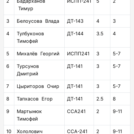
2
Бадарханов
ИСПП-241
5
2
Тимур
3
Белоусова Влада
ДТ-143
4
3
4
Тулбуконов
ДТ-144
3.5
4
Тимофей
5
Михалёв Георгий
ИСПП241
3
5-7
6
Турсунов
ДТ-141
3
5-7
Дмитрий
7
Цыриторов Очир
ДТ-141
3
5-7
8
Тапхасов Егор
ДТ-141
2.5
8
9
Мартынюк
ССА241
2
9-11
Тимофей
10
Хололович
ССА-241
2
9-11