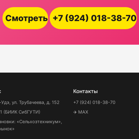
Смотреть
+7 (924) 018-38-70
с
Контакты
-Удэ, ул. Трубачеева, д. 152
+7 (924) 018-38-70
21 (БИИК СибГУТИ)
✈️ MAX
ановки: «Сельхозтехникум»,
рынок»