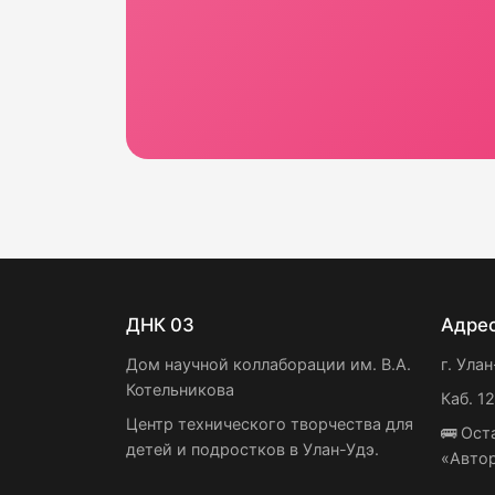
ДНК 03
Адре
Дом научной коллаборации им. В.А.
г. Улан
Котельникова
Каб. 1
Центр технического творчества для
🚌 Ост
детей и подростков в Улан-Удэ.
«Авто