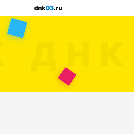
dnk
03
.ru