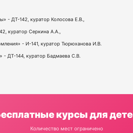
 - ДТ-142, куратор Колосова Е.В.,
2, куратор Серкина А.А.,
ления» - И-141, куратор Тюрюханова И.В.
- ДТ-144, куратор Бадмаева С.В.
Бесплатные курсы для дете
Количество мест ограничено