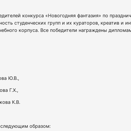
дителей конкурса «Новогодняя фантазия» по праздни
ость студенческих групп и их кураторов, креатив и и
ебного корпуса. Все победители награждены диплома
ва Ю.В.,
ва Г.Х.,
кова К.В.
 следующим образом: