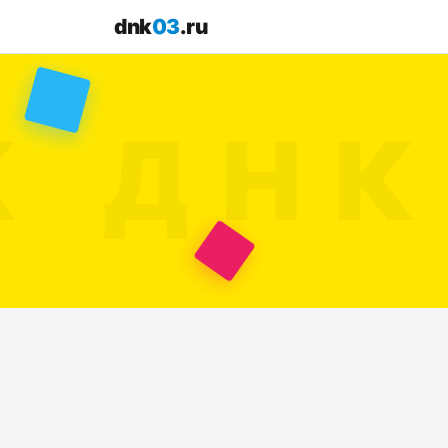
dnk
03
.ru