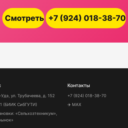
Смотреть
+7 (924) 018-38-70
с
Контакты
-Удэ, ул. Трубачеева, д. 152
+7 (924) 018-38-70
21 (БИИК СибГУТИ)
✈️ MAX
ановки: «Сельхозтехникум»,
рынок»