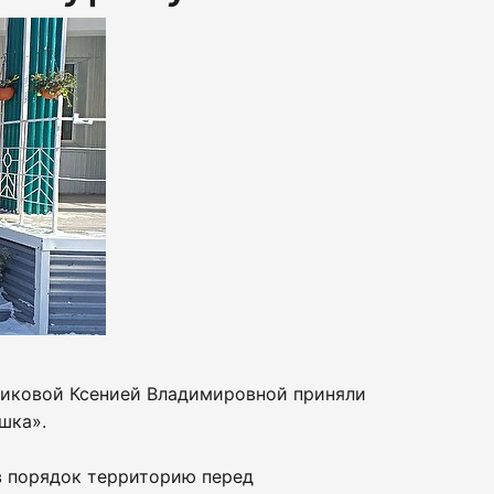
никовой Ксенией Владимировной приняли
шка».
в порядок территорию перед