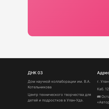
ДНК 03
Адре
Дом научной коллаборации им. В.А.
г. Улан
Котельникова
Каб. 1
Центр технического творчества для
🚌 Ост
детей и подростков в Улан-Удэ.
«Авто