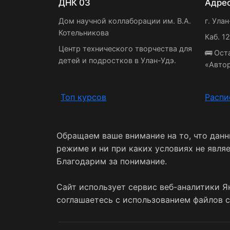
ДНК 03
Адре
Дом научной коллаборации им. В.А.
г. Улан
Котельникова
Каб. 1
Центр технического творчества для
🚌 Ост
детей и подростков в Улан-Удэ.
«Авто
Топ курсов
Распи
Обращаем ваше внимание на то, что дан
режиме и ни при каких условиях не явля
Благодарим за понимание.
Сайт использует сервис веб-аналитики Я
соглашаетесь с использованием файлов c