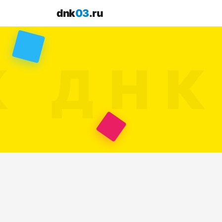
dnk
03
.ru