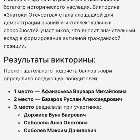
богатого исторического наследия. Викторина
«Знатоки Отечества» стала площадкой для
демонстрации знаний и интеллектуальных
способностей участников, что вносит значительный
вклад в формирование активной гражданской
позиции.
Результаты викторины:
После тщательного подсчета баллов жюри
определило следующих победителей:
1 место
—
Афанасьева Варвара Михайловна
2 место
—
Базаров Руслан Александрович
3 место
разделили три участника:
Доржиев Буян Баирович
Соболева Анна Олеговна
Соболев Максим Данилович