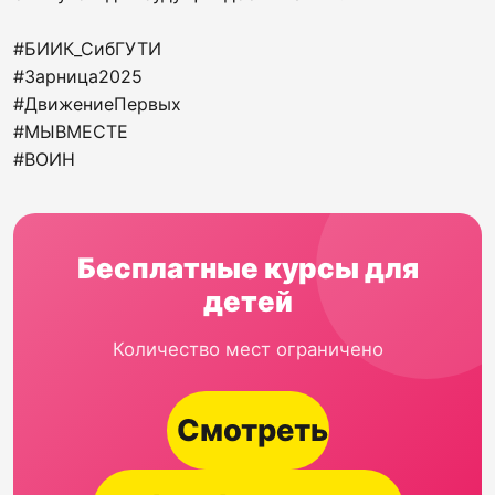
#БИИК_СибГУТИ
#Зарница2025
#ДвижениеПервых
#МЫВМЕСТЕ
#ВОИН
Бесплатные курсы для
детей
Количество мест ограничено
Смотреть