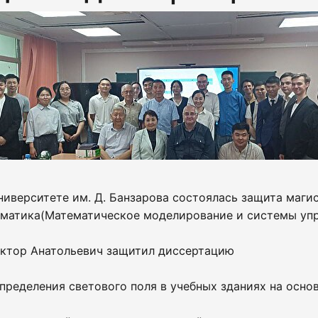
ниверситете им. Д. Банзарова состоялась защита маги
рматика(Математическое моделирование и системы уп
ктор Анатольевич защитил диссертацию
ределения светового поля в учебных зданиях на осно