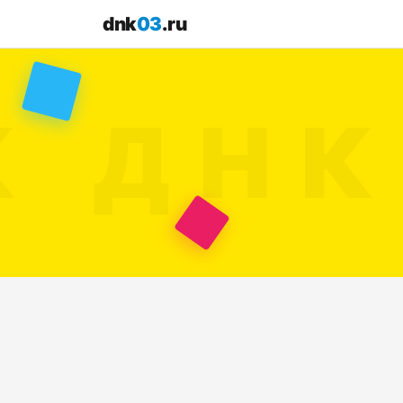
dnk
03
.ru