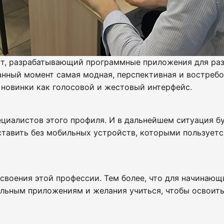
т, разрабатывающий программные приложения для раз
анный момент самая модная, перспективная и востребо
 новинки как голосовой и жестовый интерфейс.
циалистов этого профиля. И в дальнейшем ситуация буд
авить без мобильных устройств, которыми пользуется
воения этой профессии. Тем более, что для начинающ
ильным приложениям и желания учиться, чтобы освоить