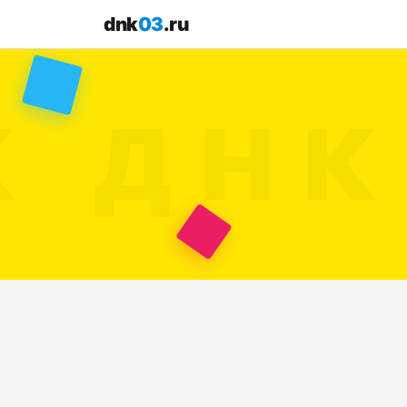
dnk
03
.ru