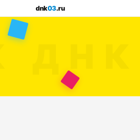
dnk
03
.ru