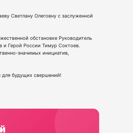
аеву Светлану Олеговну с заслуженной
ржественной обстановке Руководитель
в и Герой России Тимур Соктоев.
твенно-значимых инициатив,
 для будущих свершений!
й