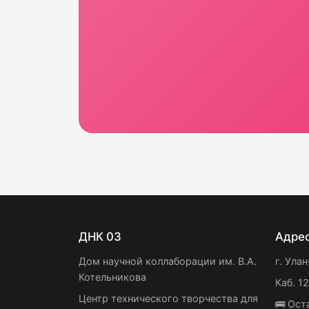
ДНК 03
Адре
Дом научной коллаборации им. В.А.
г. Улан
Котельникова
Каб. 1
Центр технического творчества для
🚌 Ост