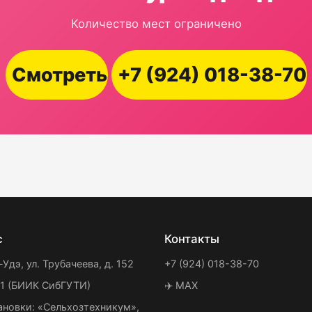
Количество мест ограничено
Смотреть
+7 (924) 018-38-70
с
Контакты
-Удэ, ул. Трубачеева, д. 152
+7 (924) 018-38-70
21 (БИИК СибГУТИ)
✈️ MAX
ановки: «Сельхозтехникум»,