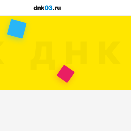
dnk
03
.ru