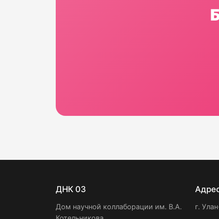
ДНК 03
Адре
Дом научной коллаборации им. В.А.
г. Улан
Котельникова