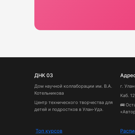
ДНК 03
Адре
Дом научной коллаборации им. В.А.
г. Улан
Котельникова
Каб. 1
Центр технического творчества для
🚌 Ост
детей и подростков в Улан-Удэ.
«Авто
Топ курсов
Распи