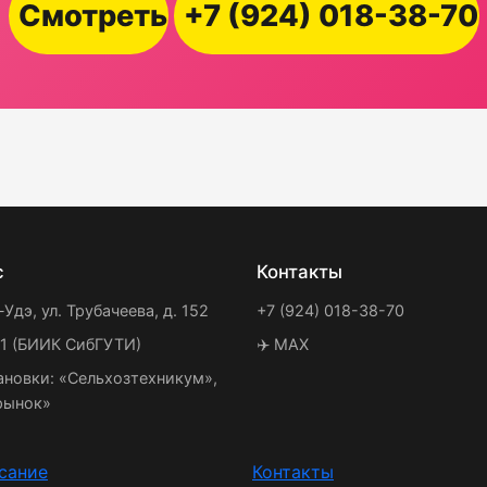
Смотреть
+7 (924) 018-38-70
с
Контакты
-Удэ, ул. Трубачеева, д. 152
+7 (924) 018-38-70
21 (БИИК СибГУТИ)
✈️ MAX
ановки: «Сельхозтехникум»,
рынок»
сание
Контакты