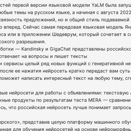
стей первой версии языковой модели YaLM была запущ
юбые темы на русском языке, а начиная с августа 2022
 связность предложений, но и общий стиль подаваемой
о вперед. Сейчас самая передовая языковая модель Ян
иса или в приложении Шедеврум, который сочетает в с
сокого разрешения.
ботки — Kandinsky и GigaChat представлены российско
отвечает на вопросы и пишет тексты
и сервисы целый ряд новых функций с генеративной не
после ее нажатия нейросеть кратко передаст вам суть 
 поможет написать интересный текст на любую тему, с
вые нейросети для работы с объявлениями: текстовую A
жные продукты по результатам теста MERA — сравнен
ось, что российская нейросеть лучше понимает запрос
рского», представив целую платформу машинного обуче
анная для обучения нейросетей на основе нейроморфн