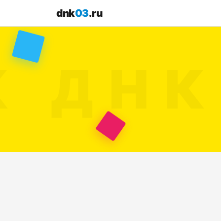
dnk
03
.ru