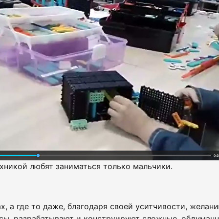
ехникой любят заниматься только мальчики.
х, а где то даже, благодаря своей уситчивости, желан
сы, разрабатывают и конструируют сложные, обдуманн