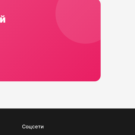
й
Соцсети