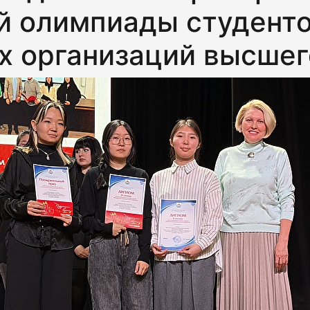
й олимпиады студент
х организаций высшег