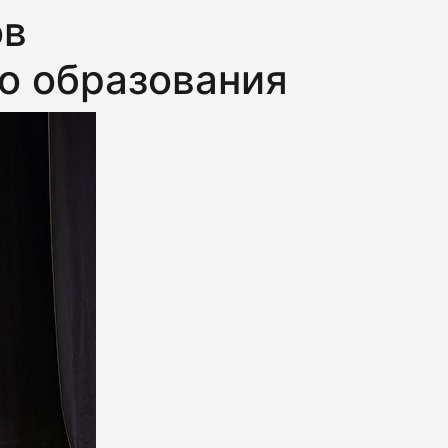
ов
о образования