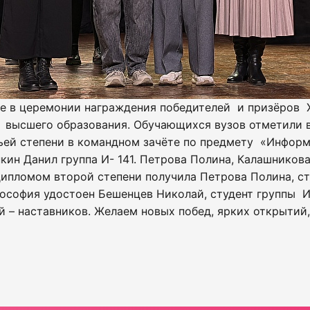
е в церемонии награждения победителей и призёров 
 высшего образования. Обучающихся вузов отметили в
ьей степени в командном зачёте по предмету «Информ
ин Данил группа И- 141. Петрова Полина, Калашникова 
ипломом второй степени получила Петрова Полина, сту
софия удостоен Бешенцев Николай, студент группы И 
й – наставников. Желаем новых побед, ярких открытий