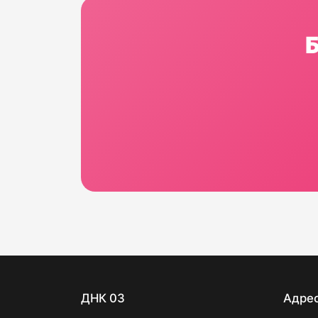
ДНК 03
Адре