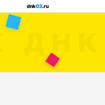
dnk
03
.ru