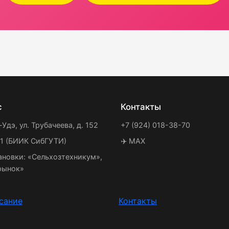
с
Контакты
-Удэ, ул. Трубачеева, д. 152
+7 (924) 018-38-70
21 (БИИК СибГУТИ)
✈️ MAX
ановки: «Сельхозтехникум»,
рынок»
сание
Контакты