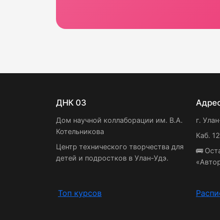
ДНК 03
Адре
Дом научной коллаборации им. В.А.
г. Улан
Котельникова
Каб. 1
Центр технического творчества для
🚌 Ост
детей и подростков в Улан-Удэ.
«Авто
Топ курсов
Распи