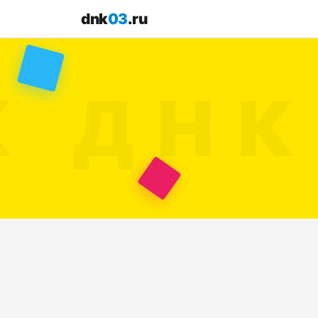
dnk
03
.ru