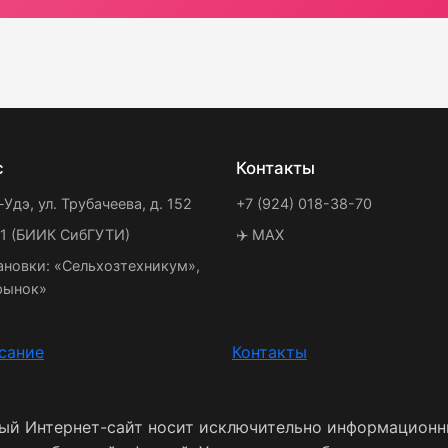
с
Контакты
-Удэ, ул. Трубачеева, д. 152
+7 (924) 018-38-70
21 (БИИК СибГУТИ)
✈️ MAX
ановки: «Сельхозтехникум»,
рынок»
сание
Контакты
ный Интернет-сайт носит исключительно информационн