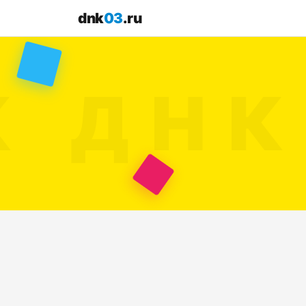
dnk
03
.ru