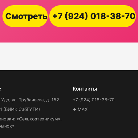
Смотреть
+7 (924) 018-38-70
с
Контакты
-Удэ, ул. Трубачеева, д. 152
+7 (924) 018-38-70
21 (БИИК СибГУТИ)
✈️ MAX
ановки: «Сельхозтехникум»,
рынок»