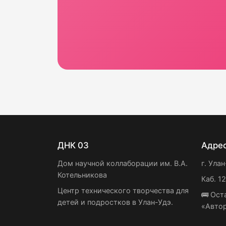
ДНК 03
Адре
Дом научной коллаборации им. В.А.
г. Улан
Котельникова
Каб. 1
Центр технического творчества для
🚌 Ост
детей и подростков в Улан-Удэ.
«Авто