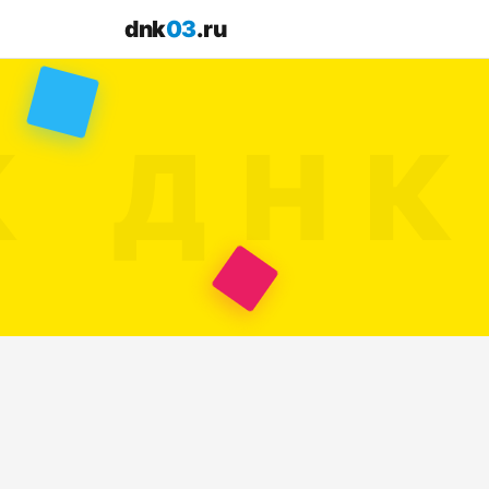
dnk
03
.ru