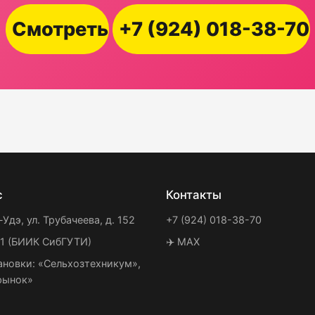
Смотреть
+7 (924) 018-38-70
с
Контакты
-Удэ, ул. Трубачеева, д. 152
+7 (924) 018-38-70
21 (БИИК СибГУТИ)
✈️ MAX
ановки: «Сельхозтехникум»,
рынок»