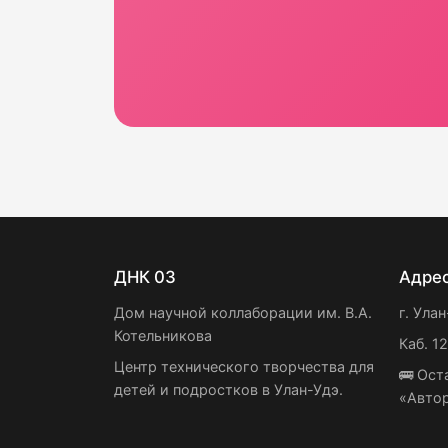
ДНК 03
Адре
Дом научной коллаборации им. В.А.
г. Улан
Котельникова
Каб. 1
Центр технического творчества для
🚌 Ост
детей и подростков в Улан-Удэ.
«Авто