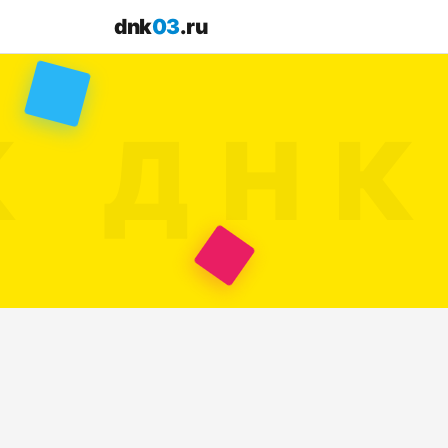
dnk
03
.ru