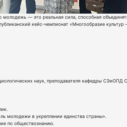
о молодежь — это реальная сила, способная объединять
убликанский кейс-чемпионат «Многообразие культур –
циологических наук, преподавателя кафедры СЭиОПД С
ик.
оль молодежи в укреплении единства страны».
ние по обществознанию.