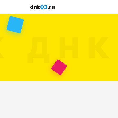
dnk
03
.ru