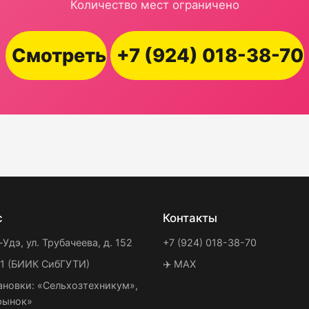
Количество мест ограничено
Смотреть
+7 (924) 018-38-70
с
Контакты
-Удэ, ул. Трубачеева, д. 152
+7 (924) 018-38-70
21 (БИИК СибГУТИ)
✈️ MAX
ановки: «Сельхозтехникум»,
рынок»