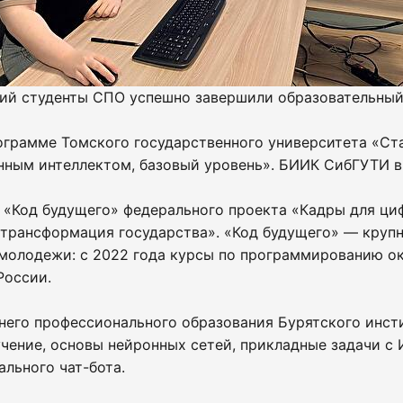
ий студенты СПО успешно завершили образовательный 
грамме Томского государственного университета «Ста
нным интеллектом, базовый уровень». БИИК СибГУТИ 
а «Код будущего» федерального проекта «Кадры для ц
 трансформация государства». «Код будущего» — кру
молодежи: с 2022 года курсы по программированию ок
 России.
него профессионального образования Бурятского инс
чение, основы нейронных сетей, прикладные задачи с 
ального чат-бота.