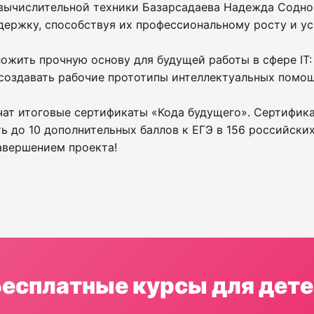
вычислительной техники Базарсадаева Надежда Содном
держку, способствуя их профессиональному росту и 
ложить прочную основу для будущей работы в сфере IT
 создавать рабочие прототипы интеллектуальных помо
ат итоговые сертификаты «Кода будущего». Сертифик
ть до 10 дополнительных баллов к ЕГЭ в 156 российск
авершением проекта!
Бесплатные курсы для дете