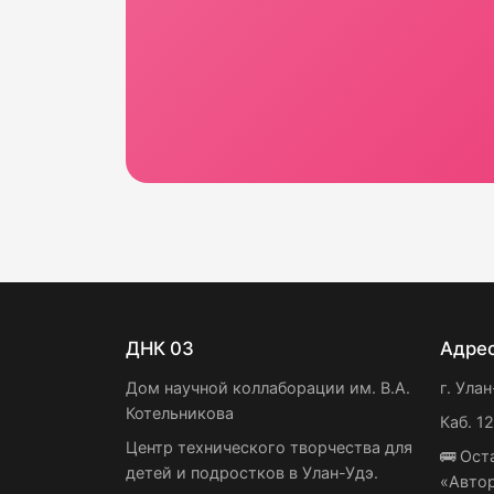
ДНК 03
Адре
Дом научной коллаборации им. В.А.
г. Улан
Котельникова
Каб. 1
Центр технического творчества для
🚌 Ост
детей и подростков в Улан-Удэ.
«Авто