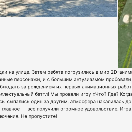
дки на улице. Затем ребята погрузились в мир 2D-ани
ванные персонажи, и с большим энтузиазмом пробовали
аблюдать за рождением их первых анимационных работ
ллектуальный баттл! Мы провели игру «Что? Где? Когд
ы сыпались один за другим, атмосфера накалилась до пр
 главное — все получили огромное удовольствие. Игра
ючения. Не пропустите!