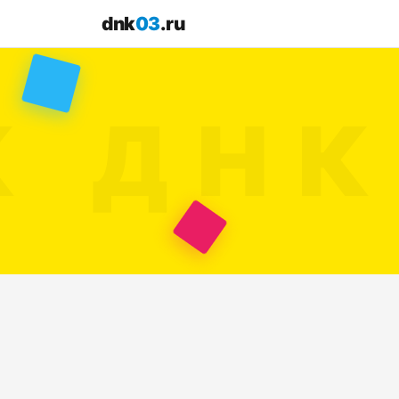
dnk
03
.ru