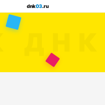
dnk
03
.ru